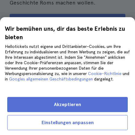
Geschichte Roms machen wollen.
Buchen Sie einen Besuch in der Krypta und im
Wir bemühen uns, dir das beste Erlebnis zu
Kapuzinermuseum
bieten
Hellotickets nutzt eigene und Drittanbieter-Cookies, um Ihre
Erfahrung zu individualisieren und Ihnen Werbung zu zeigen, die auf
Ihre Interessen abgestimmt ist. Indem Sie "Annehmen" anklicken
eine private Führung durch die
oder Ihre Cookie-Präferenzen anpassen, stimmen Sie der
Verwendung Ihrer personenbezogenen Daten für die
Katakomben und die Via Appia in
Werbungspersonalisierung zu, wie in unserer
Cookie-Richtlinie
und
Rom
in
Googles allgemeinen Geschäftsbedingungen
dargelegt.
Akzeptieren
Einstellungen anpassen