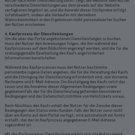
Nutzer nach einer Dienstleistung sucht, zeigt die Website dem Nutzer
verschiedene Dienstleistungen aus dem jeweils auf der Website
verfügbaren Angebot an, und die Auswahl dieser Stichprobe erfolgt
zufallsbasiert, sodass alle Verkäufer mit derselben
Wahrscheinlichkeit in den Ergebnissen nicht personalisierter Suchen
der Nutzer erscheinen.
6. Kaufprozess der Dienstleistungen
Um die über das Portal angebotenen Dienstleistungen zu buchen,
muss der Nutzer den Anweisungen folgen, die ihm während des
Kaufprozesses auf dem Bildschirm angezeigt werden, und die für die
ordnungsgemäße Bearbeitung des Kaufs angeforderten
Informationen bereitstellen.
Während des Kaufprozesses muss der Nutzer bestimmte
personenbezogene Daten angeben, die für die Verwaltung des Kaufs
und die Erbringung der Dienstleistung erforderlich sind, wie Vorname,
Nachname und E-Mail-Adresse. Die Bestätigung des Kaufs setzt das
Lesen und die Annahme dieser Allgemeinen Bedingungen sowie
gegebenenfalls der für die Dienstleistung geltenden besonderen
Bedingungen und der Datenschutzrichtlinie von Hellotickets voraus.
Nach Abschluss des Kaufs erhält der Nutzer für die Zwecke dieser
Bedingungen den Status eines Kunden. Falls der Nutzer zuvor nicht
über ein Konto auf dem Portal verfügt, wird automatisch ein Konto
erstellt, das der im Kaufprozess angegebenen E-Mail-Adresse
zugeordnet ist.
Mit der Buchung einer Dienstleistung erklärt sich der Nutzer damit