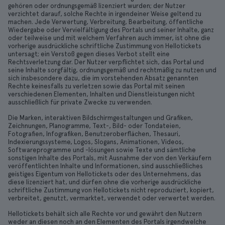
gehören oder ordnungsgemäß lizenziert wurden; der Nutzer
verzichtet darauf, solche Rechte in irgendeiner Weise geltend zu
machen. Jede Verwertung, Verbreitung, Bearbeitung, öffentliche
Wiedergabe oder Vervielfältigung des Portals und seiner Inhalte, ganz
oder teilweise und mit welchem Verfahren auch immer, ist ohne die
vorherige ausdrückliche schriftliche Zustimmung von Hellotickets
untersagt; ein Verstoß gegen dieses Verbot stellt eine
Rechtsverletzung dar. Der Nutzer verpflichtet sich, das Portal und
seine Inhalte sorgfältig, ordnungsgemäß und rechtmäßig zu nutzen und
sich insbesondere dazu, die im vorstehenden Absatz genannten
Rechte keinesfalls zu verletzen sowie das Portal mit seinen
verschiedenen Elementen, Inhalten und Dienstleistungen nicht
ausschließlich für private Zwecke zu verwenden.
Die Marken, interaktiven Bildschirmgestaltungen und Grafiken,
Zeichnungen, Planogramme, Text-, Bild- oder Tondateien,
Fotografien, Infografiken, Benutzeroberflächen, Thesauri,
Indexierungssysteme, Logos, Slogans, Animationen, Videos,
Softwareprogramme und -lösungen sowie Texte und sämtliche
sonstigen Inhalte des Portals, mit Ausnahme der von den Verkäufern
veröffentlichten Inhalte und Informationen, sind ausschließliches
geistiges Eigentum von Hellotickets oder des Unternehmens, das
diese lizenziert hat, und dürfen ohne die vorherige ausdrückliche
schriftliche Zustimmung von Hellotickets nicht reproduziert, kopiert,
verbreitet, genutzt, vermarktet, verwendet oder verwertet werden.
Hellotickets behält sich alle Rechte vor und gewährt den Nutzern
weder an diesen noch an den Elementen des Portals irgendwelche