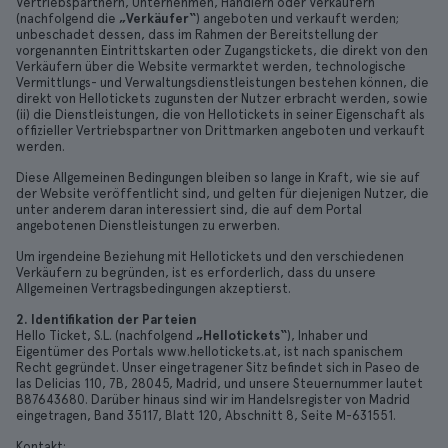
Vertriebspartnern, Unternehmen, Händlern oder Verkäufern
(nachfolgend die
„Verkäufer“
) angeboten und verkauft werden;
unbeschadet dessen, dass im Rahmen der Bereitstellung der
vorgenannten Eintrittskarten oder Zugangstickets, die direkt von den
Verkäufern über die Website vermarktet werden, technologische
Vermittlungs- und Verwaltungsdienstleistungen bestehen können, die
direkt von Hellotickets zugunsten der Nutzer erbracht werden, sowie
(ii) die Dienstleistungen, die von Hellotickets in seiner Eigenschaft als
offizieller Vertriebspartner von Drittmarken angeboten und verkauft
werden.
Diese Allgemeinen Bedingungen bleiben so lange in Kraft, wie sie auf
der Website veröffentlicht sind, und gelten für diejenigen Nutzer, die
unter anderem daran interessiert sind, die auf dem Portal
angebotenen Dienstleistungen zu erwerben.
Um irgendeine Beziehung mit Hellotickets und den verschiedenen
Verkäufern zu begründen, ist es erforderlich, dass du unsere
Allgemeinen Vertragsbedingungen akzeptierst.
2. Identifikation der Parteien
Hello Ticket, S.L. (nachfolgend
„Hellotickets“
), Inhaber und
Eigentümer des Portals www.hellotickets.at, ist nach spanischem
Recht gegründet. Unser eingetragener Sitz befindet sich in Paseo de
las Delicias 110, 7B, 28045, Madrid, und unsere Steuernummer lautet
B87643680. Darüber hinaus sind wir im Handelsregister von Madrid
eingetragen, Band 35117, Blatt 120, Abschnitt 8, Seite M-631551.
Kontakt: