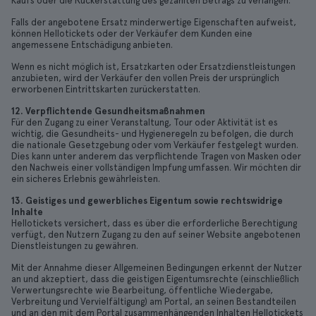
Kaufs oder die Rückerstattung des gezahlten Betrags zu verlangen.
Falls der angebotene Ersatz minderwertige Eigenschaften aufweist,
können Hellotickets oder der Verkäufer dem Kunden eine
angemessene Entschädigung anbieten.
Wenn es nicht möglich ist, Ersatzkarten oder Ersatzdienstleistungen
anzubieten, wird der Verkäufer den vollen Preis der ursprünglich
erworbenen Eintrittskarten zurückerstatten.
12. Verpflichtende Gesundheitsmaßnahmen
Für den Zugang zu einer Veranstaltung, Tour oder Aktivität ist es
wichtig, die Gesundheits- und Hygieneregeln zu befolgen, die durch
die nationale Gesetzgebung oder vom Verkäufer festgelegt wurden.
Dies kann unter anderem das verpflichtende Tragen von Masken oder
den Nachweis einer vollständigen Impfung umfassen. Wir möchten dir
ein sicheres Erlebnis gewährleisten.
13. Geistiges und gewerbliches Eigentum sowie rechtswidrige
Inhalte
Hellotickets versichert, dass es über die erforderliche Berechtigung
verfügt, den Nutzern Zugang zu den auf seiner Website angebotenen
Dienstleistungen zu gewähren.
Mit der Annahme dieser Allgemeinen Bedingungen erkennt der Nutzer
an und akzeptiert, dass die geistigen Eigentumsrechte (einschließlich
Verwertungsrechte wie Bearbeitung, öffentliche Wiedergabe,
Verbreitung und Vervielfältigung) am Portal, an seinen Bestandteilen
und an den mit dem Portal zusammenhängenden Inhalten Hellotickets