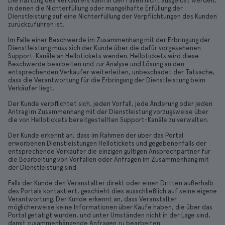
Die Haftung des Verkäufers kann in den Fällen nicht ausgelöst werden,
in denen die Nichterfüllung oder mangelhafte Erfüllung der
Dienstleistung auf eine Nichterfüllung der Verpflichtungen des Kunden
zurückzuführen ist.
Im Falle einer Beschwerde im Zusammenhang mit der Erbringung der
Dienstleistung muss sich der Kunde über die dafür vorgesehenen
Support-Kanäle an Hellotickets wenden. Hellotickets wird diese
Beschwerde bearbeiten und zur Analyse und Lösung an den
entsprechenden Verkäufer weiterleiten, unbeschadet der Tatsache,
dass die Verantwortung für die Erbringung der Dienstleistung beim
Verkäufer liegt.
Der Kunde verpflichtet sich, jeden Vorfall, jede Änderung oder jeden
Antrag im Zusammenhang mit der Dienstleistung vorzugsweise über
die von Hellotickets bereitgestellten Support-Kanäle zu verwalten.
Der Kunde erkennt an, dass im Rahmen der über das Portal
erworbenen Dienstleistungen Hellotickets und gegebenenfalls der
entsprechende Verkäufer die einzigen gültigen Ansprechpartner für
die Bearbeitung von Vorfällen oder Anfragen im Zusammenhang mit
der Dienstleistung sind.
Falls der Kunde den Veranstalter direkt oder einen Dritten außerhalb
des Portals kontaktiert, geschieht dies ausschließlich auf seine eigene
Verantwortung. Der Kunde erkennt an, dass Veranstalter
möglicherweise keine Informationen über Käufe haben, die über das
Portal getätigt wurden, und unter Umständen nicht in der Lage sind,
damit zusammenhängende Anfragen zu bearbeiten.