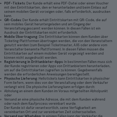
PDF-Tickets
: Der Kunde erhält eine PDF-Datei oder einen Voucher
mit den Eintrittskarten, den er herunterladen und beim Einlass auf
seinem mobilen Gerät vorzeigen oder, falls erforderlich, ausdrucken
kann.
QR-Codes
: Der Kunde erhält Eintrittskarten mit QR-Code, die auf
sein mobiles Gerät heruntergeladen und am Eingang der
Veranstaltung gescannt werden können. In diesen Fällen ist ein
Ausdruck der Eintrittskarten nicht erforderlich.
Mobile Übertragung
: Die Eintrittskarten können dem Kunden über
Ticketing-Plattformen übertragen werden, die von den Veranstaltern
genutzt werden (zum Beispiel Ticketmaster, AXS oder andere vom
Veranstalter benannte Plattformen). In diesen Fällen müssen die
Eintrittskarten auf einem mobilen Gerät vorgezeigt werden und
können nicht ausgedruckt werden.
Registrierung in Drittanbieter-Apps
: In bestimmten Fällen muss sich
der Kunde registrieren oder Apps von Drittanbietern herunterladen,
um auf die Eintrittskarten zugreifen zu können. Gegebenenfalls
werden die erforderlichen Anweisungen bereitgestellt.
Physische Lieferung
: Hellotickets kann Eintrittskarten in physischer
Form liefern, wenn dies von der Veranstaltung oder dem Verkäufer
verlangt wird. Die physische Lieferung kann erfolgen durch:
Abholung an einem dem Kunden im Voraus mitgeteilten Abholpunkt
oder
Versand an eine physische Adresse, die mit dem Kunden während
oder nach dem Kaufprozess vereinbart wurde.
Der Kunde ist dafür verantwortlich, seine Verfügbarkeit am
vereinbarten Ort und zur vereinbarten Zeit sicherzustellen.
Versand per WhatsApp
: In einigen Fällen kann der Verkäufer die