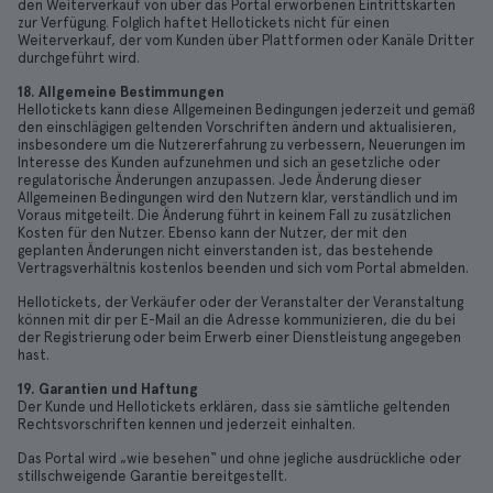
den Weiterverkauf von über das Portal erworbenen Eintrittskarten
zur Verfügung. Folglich haftet Hellotickets nicht für einen
Weiterverkauf, der vom Kunden über Plattformen oder Kanäle Dritter
durchgeführt wird.
18. Allgemeine Bestimmungen
Hellotickets kann diese Allgemeinen Bedingungen jederzeit und gemäß
den einschlägigen geltenden Vorschriften ändern und aktualisieren,
insbesondere um die Nutzererfahrung zu verbessern, Neuerungen im
Interesse des Kunden aufzunehmen und sich an gesetzliche oder
regulatorische Änderungen anzupassen. Jede Änderung dieser
Allgemeinen Bedingungen wird den Nutzern klar, verständlich und im
Voraus mitgeteilt. Die Änderung führt in keinem Fall zu zusätzlichen
Kosten für den Nutzer. Ebenso kann der Nutzer, der mit den
geplanten Änderungen nicht einverstanden ist, das bestehende
Vertragsverhältnis kostenlos beenden und sich vom Portal abmelden.
Hellotickets, der Verkäufer oder der Veranstalter der Veranstaltung
können mit dir per E-Mail an die Adresse kommunizieren, die du bei
der Registrierung oder beim Erwerb einer Dienstleistung angegeben
hast.
19. Garantien und Haftung
Der Kunde und Hellotickets erklären, dass sie sämtliche geltenden
Rechtsvorschriften kennen und jederzeit einhalten.
Das Portal wird „wie besehen“ und ohne jegliche ausdrückliche oder
stillschweigende Garantie bereitgestellt.