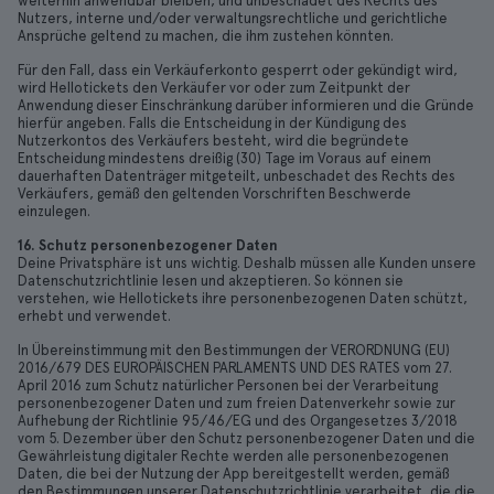
weiterhin anwendbar bleiben, und unbeschadet des Rechts des
Nutzers, interne und/oder verwaltungsrechtliche und gerichtliche
Ansprüche geltend zu machen, die ihm zustehen könnten.
Für den Fall, dass ein Verkäuferkonto gesperrt oder gekündigt wird,
wird Hellotickets den Verkäufer vor oder zum Zeitpunkt der
Anwendung dieser Einschränkung darüber informieren und die Gründe
hierfür angeben. Falls die Entscheidung in der Kündigung des
Nutzerkontos des Verkäufers besteht, wird die begründete
Entscheidung mindestens dreißig (30) Tage im Voraus auf einem
dauerhaften Datenträger mitgeteilt, unbeschadet des Rechts des
Verkäufers, gemäß den geltenden Vorschriften Beschwerde
einzulegen.
16. Schutz personenbezogener Daten
Deine Privatsphäre ist uns wichtig. Deshalb müssen alle Kunden unsere
Datenschutzrichtlinie lesen und akzeptieren. So können sie
verstehen, wie Hellotickets ihre personenbezogenen Daten schützt,
erhebt und verwendet.
In Übereinstimmung mit den Bestimmungen der VERORDNUNG (EU)
2016/679 DES EUROPÄISCHEN PARLAMENTS UND DES RATES vom 27.
April 2016 zum Schutz natürlicher Personen bei der Verarbeitung
personenbezogener Daten und zum freien Datenverkehr sowie zur
Aufhebung der Richtlinie 95/46/EG und des Organgesetzes 3/2018
vom 5. Dezember über den Schutz personenbezogener Daten und die
Gewährleistung digitaler Rechte werden alle personenbezogenen
Daten, die bei der Nutzung der App bereitgestellt werden, gemäß
den Bestimmungen unserer Datenschutzrichtlinie verarbeitet, die die