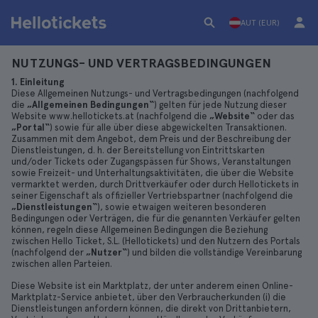
AUT (EUR)
NUTZUNGS- UND VERTRAGSBEDINGUNGEN
1. Einleitung
Diese Allgemeinen Nutzungs- und Vertragsbedingungen (nachfolgend
die
„Allgemeinen Bedingungen“
) gelten für jede Nutzung dieser
Website www.hellotickets.at (nachfolgend die
„Website“
oder das
„Portal“
) sowie für alle über diese abgewickelten Transaktionen.
Zusammen mit dem Angebot, dem Preis und der Beschreibung der
Dienstleistungen, d. h. der Bereitstellung von Eintrittskarten
und/oder Tickets oder Zugangspässen für Shows, Veranstaltungen
sowie Freizeit- und Unterhaltungsaktivitäten, die über die Website
vermarktet werden, durch Drittverkäufer oder durch Hellotickets in
seiner Eigenschaft als offizieller Vertriebspartner (nachfolgend die
„Dienstleistungen“
), sowie etwaigen weiteren besonderen
Bedingungen oder Verträgen, die für die genannten Verkäufer gelten
können, regeln diese Allgemeinen Bedingungen die Beziehung
zwischen Hello Ticket, S.L. (Hellotickets) und den Nutzern des Portals
(nachfolgend der
„Nutzer“
) und bilden die vollständige Vereinbarung
zwischen allen Parteien.
Diese Website ist ein Marktplatz, der unter anderem einen Online-
Marktplatz-Service anbietet, über den Verbraucherkunden (i) die
Dienstleistungen anfordern können, die direkt von Drittanbietern,