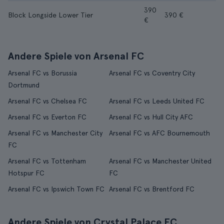
390
Block Longside Lower Tier
390 €
€
Andere Spiele von Arsenal FC
Arsenal FC vs Borussia
Arsenal FC vs Coventry City
Dortmund
Arsenal FC vs Chelsea FC
Arsenal FC vs Leeds United FC
Arsenal FC vs Everton FC
Arsenal FC vs Hull City AFC
Arsenal FC vs Manchester City
Arsenal FC vs AFC Bournemouth
FC
Arsenal FC vs Tottenham
Arsenal FC vs Manchester United
Hotspur FC
FC
Arsenal FC vs Ipswich Town FC
Arsenal FC vs Brentford FC
Andere Spiele von Crystal Palace FC