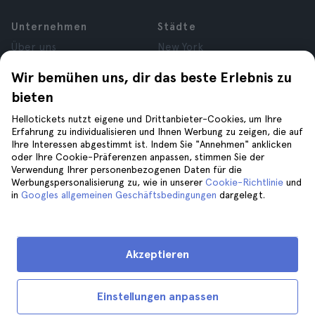
Unternehmen
Städte
Über uns
New York
Karrieren
Rom
Wir bemühen uns, dir das beste Erlebnis zu
Partner
Paris
bieten
Bewertungen
London
Datenschutz
Granada
Hellotickets nutzt eigene und Drittanbieter-Cookies, um Ihre
Allgemeine
Krakau
Erfahrung zu individualisieren und Ihnen Werbung zu zeigen, die auf
Ihre Interessen abgestimmt ist. Indem Sie "Annehmen" anklicken
Geschäftsbedingungen
Teneriffa
oder Ihre Cookie-Präferenzen anpassen, stimmen Sie der
Rechtsberatung
Verwendung Ihrer personenbezogenen Daten für die
Cookies
Werbungspersonalisierung zu, wie in unserer
Cookie-Richtlinie
und
in
Googles allgemeinen Geschäftsbedingungen
dargelegt.
Hilfe
Folge uns auf
Hilfe
Akzeptieren
Kontaktiere uns
Einstellungen anpassen