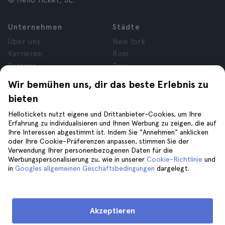
© Hello Ticket, SL.
Unternehmen
Städte
Über uns
New York
Karrieren
Rom
Partner
Paris
Bewertungen
London
Wir bemühen uns, dir das beste Erlebnis zu
Datenschutz
Granada
bieten
Allgemeine
Krakau
Geschäftsbedingungen
Teneriffa
Hellotickets nutzt eigene und Drittanbieter-Cookies, um Ihre
Erfahrung zu individualisieren und Ihnen Werbung zu zeigen, die auf
Rechtsberatung
Ihre Interessen abgestimmt ist. Indem Sie "Annehmen" anklicken
Cookies
oder Ihre Cookie-Präferenzen anpassen, stimmen Sie der
Verwendung Ihrer personenbezogenen Daten für die
Werbungspersonalisierung zu, wie in unserer
Cookie-Richtlinie
und
Hilfe
Folge uns auf
in
Googles allgemeinen Geschäftsbedingungen
dargelegt.
Hilfe
Kontaktiere uns
Akzeptieren