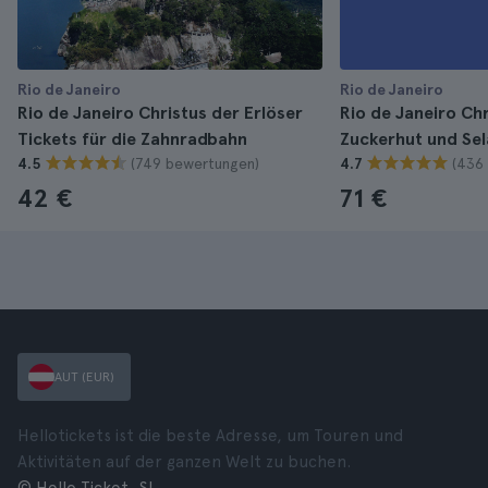
Rio de Janeiro
Rio de Janeiro
Rio de Janeiro Christus der Erlöser
Rio de Janeiro Chr
Tickets für die Zahnradbahn
Zuckerhut und Se
(749 bewertungen)
(436
4.5
4.7
42 €
71 €
AUT (EUR)
Hellotickets ist die beste Adresse, um Touren und
Aktivitäten auf der ganzen Welt zu buchen.