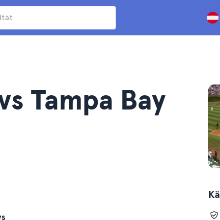
vs Tampa Bay
Kä
ys