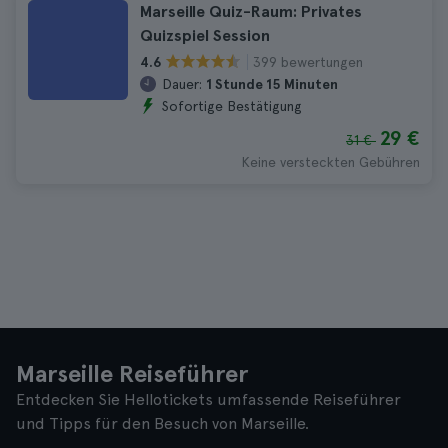
Marseille Quiz-Raum: Privates
Quizspiel Session
399 bewertungen
4.6
Dauer:
1 Stunde 15 Minuten
Sofortige Bestätigung
29 €
31 €
Keine versteckten Gebühren
Marseille Reiseführer
Entdecken Sie Hellotickets umfassende Reiseführer
und Tipps für den Besuch von Marseille.