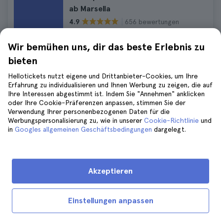
ab Marsella
656 bewertungen
4.9
Dauer:
5 hours
Sofortige Bestätigung
Wir bemühen uns, dir das beste Erlebnis zu
39 €
bieten
42 €
KOSTENLOSE Stornierung
Hellotickets nutzt eigene und Drittanbieter-Cookies, um Ihre
Keine versteckten Gebühren
Erfahrung zu individualisieren und Ihnen Werbung zu zeigen, die auf
Ihre Interessen abgestimmt ist. Indem Sie "Annehmen" anklicken
oder Ihre Cookie-Präferenzen anpassen, stimmen Sie der
Marseille Fahrradtour
Verwendung Ihrer personenbezogenen Daten für die
Werbungspersonalisierung zu, wie in unserer
Cookie-Richtlinie
und
524 bewertungen
4.5
in
Googles allgemeinen Geschäftsbedingungen
dargelegt.
Dauer:
from 2 hours to 3 hours 30
minutes
Sofortige Bestätigung
37 €
Akzeptieren
40 €
KOSTENLOSE Stornierung
Keine versteckten Gebühren
Einstellungen anpassen