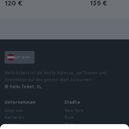
120 €
135 €
AUT (EUR)
Hellotickets ist die beste Adresse, um Touren und
Aktivitäten auf der ganzen Welt zu buchen.
© Hello Ticket, SL.
Unternehmen
Städte
Über uns
New York
Karrieren
Rom
Partner
Paris