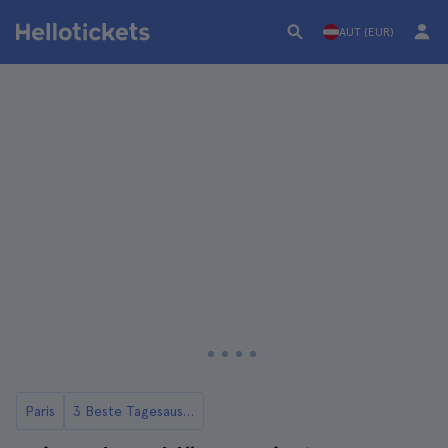
AUT (EUR)
Paris
3 Beste Tagesausflüge zu den Schlössern im Loiretal von Paris