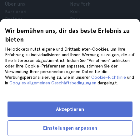
Über uns
New York
Karrieren
Rom
Partner
Paris
Bewertungen
London
Wir bemühen uns, dir das beste Erlebnis zu
Datenschutz
Granada
bieten
Allgemeine
Krakau
Geschäftsbedingungen
Teneriffa
Hellotickets nutzt eigene und Drittanbieter-Cookies, um Ihre
Erfahrung zu individualisieren und Ihnen Werbung zu zeigen, die auf
Rechtsberatung
Ihre Interessen abgestimmt ist. Indem Sie "Annehmen" anklicken
Cookies
oder Ihre Cookie-Präferenzen anpassen, stimmen Sie der
Verwendung Ihrer personenbezogenen Daten für die
Werbungspersonalisierung zu, wie in unserer
Cookie-Richtlinie
und
Hilfe
Folge uns auf
in
Googles allgemeinen Geschäftsbedingungen
dargelegt.
Hilfe
Kontaktiere uns
Akzeptieren
Einstellungen anpassen