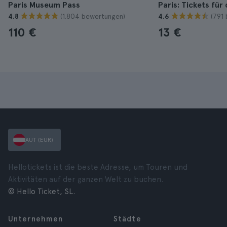
Paris Museum Pass
Paris: Tickets fü
(1.804 bewertungen)
(791
4.8
4.6
110 €
13 €
AUT (EUR)
Hellotickets ist die beste Adresse, um Touren und
Aktivitäten auf der ganzen Welt zu buchen.
© Hello Ticket, SL.
Unternehmen
Städte