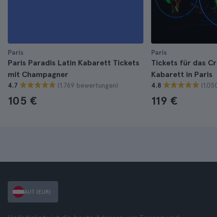
Paris
Paris
Paris Paradis Latin Kabarett Tickets
Tickets für das C
mit Champagner
Kabarett in Paris
(1.769 bewertungen)
(1.0
4.7
4.8
105 €
119 €
AUT (EUR)