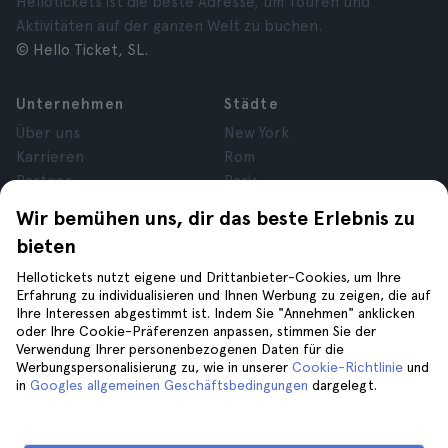
Hellotickets ist die beste Adresse, um Touren und
Aktivitäten auf der ganzen Welt zu buchen.
© Hello Ticket, SL.
Unternehmen
Städte
Über uns
New York
Karrieren
Rom
Partner
Paris
Bewertungen
London
Wir bemühen uns, dir das beste Erlebnis zu
Datenschutz
Granada
bieten
Allgemeine
Krakau
Geschäftsbedingungen
Teneriffa
Hellotickets nutzt eigene und Drittanbieter-Cookies, um Ihre
Erfahrung zu individualisieren und Ihnen Werbung zu zeigen, die auf
Rechtsberatung
Ihre Interessen abgestimmt ist. Indem Sie "Annehmen" anklicken
Cookies
oder Ihre Cookie-Präferenzen anpassen, stimmen Sie der
Verwendung Ihrer personenbezogenen Daten für die
Werbungspersonalisierung zu, wie in unserer
Cookie-Richtlinie
und
Hilfe
Folge uns auf
in
Googles allgemeinen Geschäftsbedingungen
dargelegt.
Hilfe
Kontaktiere uns