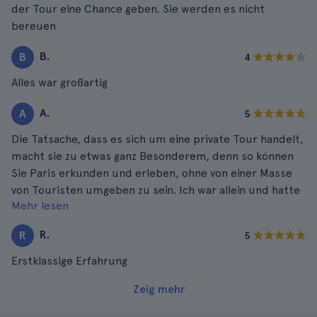
der Tour eine Chance geben. Sie werden es nicht
bereuen
B.
B
4
Alles war großartig
A.
A
5
Die Tatsache, dass es sich um eine private Tour handelt,
macht sie zu etwas ganz Besonderem, denn so können
Sie Paris erkunden und erleben, ohne von einer Masse
von Touristen umgeben zu sein. Ich war allein und hatte
Mehr lesen
eine wunderbare Zeit.
R.
R
5
Erstklassige Erfahrung
Zeig mehr