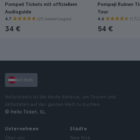
Pompeii Tickets mit offiziellem
Pompeji Ruinen Ti
Audioguide
Tour
(25 bewertungen)
(1.7
4.7
4.6
34 €
54 €
AUT (EUR)
Hellotickets ist die beste Adresse, um Touren und
Aktivitäten auf der ganzen Welt zu buchen.
© Hello Ticket, SL.
Unternehmen
Städte
Über uns
New York