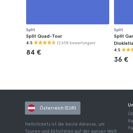
Split
Split
Split Quad-Tour
Split Ga
(2.658 bewertungen)
4.5
Diokleti
4.5
84 €
36 €
U
Österreich (EUR)
Üb
Ka
Hellotickets ist die beste Adresse, um
Pa
Touren und Aktivitäten auf der ganzen Welt