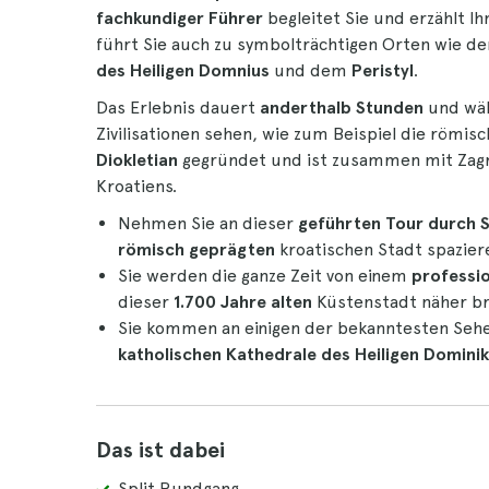
fachkundiger Führer
begleitet Sie und erzählt Ih
führt Sie auch zu symbolträchtigen Orten wie 
des Heiligen Domnius
und dem
Peristyl
.
Das Erlebnis dauert
anderthalb Stunden
und wäh
Zivilisationen sehen, wie zum Beispiel die römisc
Diokletian
gegründet und ist zusammen mit Zagr
Kroatiens.
Nehmen Sie an dieser
geführten Tour durch S
römisch geprägten
kroatischen Stadt spazier
Sie werden die ganze Zeit von einem
professio
dieser
1.700 Jahre alten
Küstenstadt näher br
Sie kommen an einigen der bekanntesten Seh
katholischen Kathedrale des Heiligen Domini
Das ist dabei
Split Rundgang