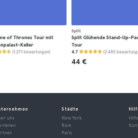
Split
me of Thrones Tour mit
Split Glühende Stand-Up-Pa
anpalast-Keller
Tour
(1.271 bewertungen)
(2.485 bewertung
4.7
44 €
nternehmen
Städte
Hil
er uns
New York
Hilf
rrieren
Rom
Kon
rtner
Paris