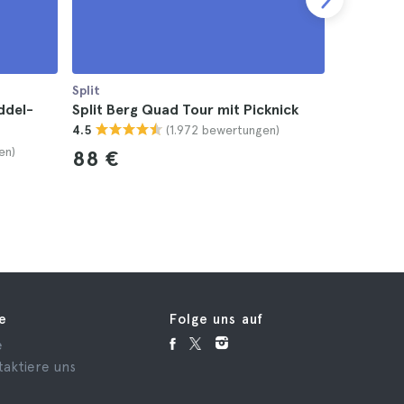
Split
Split
ddel-
Split Berg Quad Tour mit Picknick
Split Kne
(1.972 bewertungen)
4.5
4.7
en)
88 €
31 €
fe
Folge uns auf
e
taktiere uns