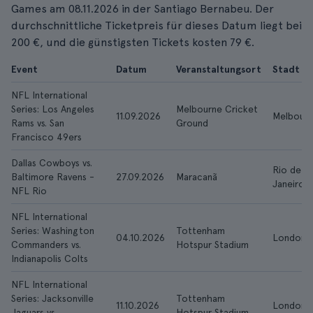
Games am 08.11.2026 in der Santiago Bernabeu. Der
durchschnittliche Ticketpreis für dieses Datum liegt bei
200 €, und die günstigsten Tickets kosten 79 €.
Event
Datum
Veranstaltungsort
Stadt
NFL International
Series: Los Angeles
Melbourne Cricket
11.09.2026
Melbour
Rams vs. San
Ground
Francisco 49ers
Dallas Cowboys vs.
Rio de
Baltimore Ravens -
27.09.2026
Maracanã
Janeiro
NFL Rio
NFL International
Series: Washington
Tottenham
04.10.2026
London
Commanders vs.
Hotspur Stadium
Indianapolis Colts
NFL International
Series: Jacksonville
Tottenham
11.10.2026
London
Jaguars vs.
Hotspur Stadium