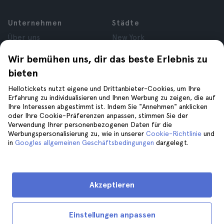
Unternehmen
Städte
Über uns
New York
Karrieren
Rom
Wir bemühen uns, dir das beste Erlebnis zu
Partner
Paris
bieten
Bewertungen
London
Datenschutz
Granada
Hellotickets nutzt eigene und Drittanbieter-Cookies, um Ihre
Allgemeine
Krakau
Erfahrung zu individualisieren und Ihnen Werbung zu zeigen, die auf
Ihre Interessen abgestimmt ist. Indem Sie "Annehmen" anklicken
Geschäftsbedingungen
Teneriffa
oder Ihre Cookie-Präferenzen anpassen, stimmen Sie der
Rechtsberatung
Verwendung Ihrer personenbezogenen Daten für die
Cookies
Werbungspersonalisierung zu, wie in unserer
Cookie-Richtlinie
und
in
Googles allgemeinen Geschäftsbedingungen
dargelegt.
Hilfe
Folge uns auf
Hilfe
Akzeptieren
Kontaktiere uns
Einstellungen anpassen