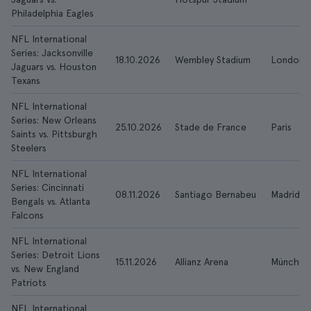
Philadelphia Eagles
NFL International
Series: Jacksonville
18.10.2026
Wembley Stadium
London
Jaguars vs. Houston
Texans
NFL International
Series: New Orleans
25.10.2026
Stade de France
Paris
Saints vs. Pittsburgh
Steelers
NFL International
Series: Cincinnati
08.11.2026
Santiago Bernabeu
Madrid
Bengals vs. Atlanta
Falcons
NFL International
Series: Detroit Lions
15.11.2026
Allianz Arena
München
vs. New England
Patriots
NFL International