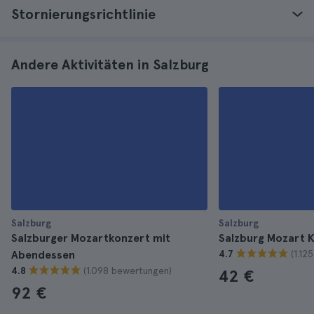
Stornierungsrichtlinie
Andere Aktivitäten in Salzburg
Salzburg
Salzburg
Salzburger Mozartkonzert mit
Salzburg Mozart K
(1.12
Abendessen
4.7
(1.098 bewertungen)
4.8
42 €
92 €