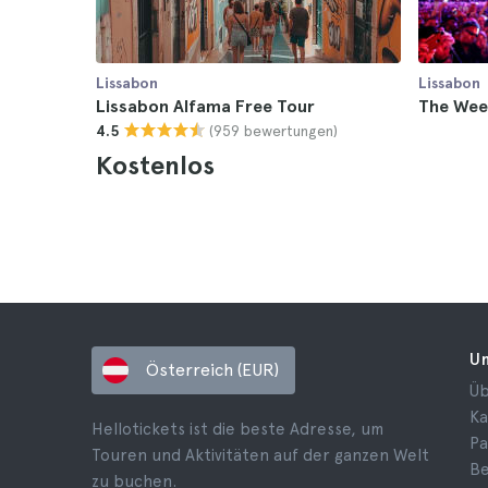
Lissabon
Lissabon
Lissabon Alfama Free Tour
The Wee
(959 bewertungen)
4.5
Kostenlos
U
Österreich (EUR)
Üb
Ka
Hellotickets ist die beste Adresse, um
Pa
Touren und Aktivitäten auf der ganzen Welt
B
zu buchen.