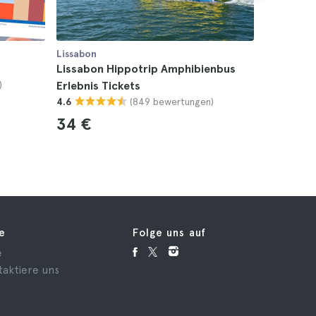
Lissabon
Lissabon
Lissabon Hippotrip Amphibienbus
Sintra Pe
)
Erlebnis Tickets
4.5
(849 bewertungen)
4.6
20 €
34 €
fe
Folge uns auf
e
taktiere uns