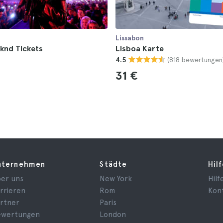
Lissabon
knd Tickets
Lisboa Karte
(818 bewertungen
4.5
31 €
nternehmen
Städte
Hil
er uns
New York
Hilf
rrieren
Rom
Kon
rtner
Paris
ewertungen
London