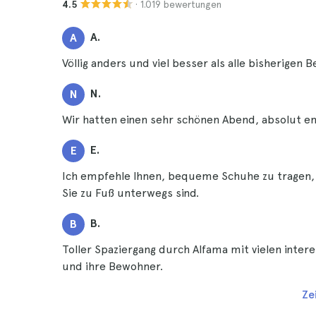
· 1.019 bewertungen
4.5
A.
A
Völlig anders und viel besser als alle bisherigen 
N.
N
Wir hatten einen sehr schönen Abend, absolut 
E.
E
Ich empfehle Ihnen, bequeme Schuhe zu tragen, 
Sie zu Fuß unterwegs sind.
B.
B
Toller Spaziergang durch Alfama mit vielen inte
und ihre Bewohner.
Ze