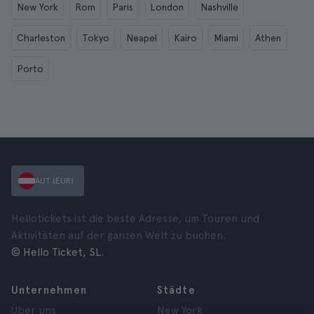
New York
Rom
Paris
London
Nashville
Charleston
Tokyo
Neapel
Kairo
Miami
Athen
Porto
AUT (EUR)
Hellotickets ist die beste Adresse, um Touren und
Aktivitäten auf der ganzen Welt zu buchen.
© Hello Ticket, SL.
Unternehmen
Städte
Über uns
New York