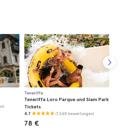
Teneriffa
Teneriffa
Teneriffa Loro Parque und Siam Park
Teneriff
en)
Tickets
Tickets
(1.548 bewertungen)
4.7
4.7
78 €
16 €