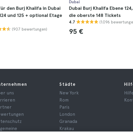
Dubai
für den Burj Khalifa in Dubai
Dubai Burj Khalifa Ebene 124
124 und 125 + optional Etage
die oberste 148 Tickets
(1.096 bewertunge
4.7
(907 bewertungen)
95 €
nternehmen
Städte
Hil
er uns
New York
Hilf
rrieren
Rom
Kon
rtner
Paris
ewertungen
London
tenschutz
Granada
lgemeine
Krakau