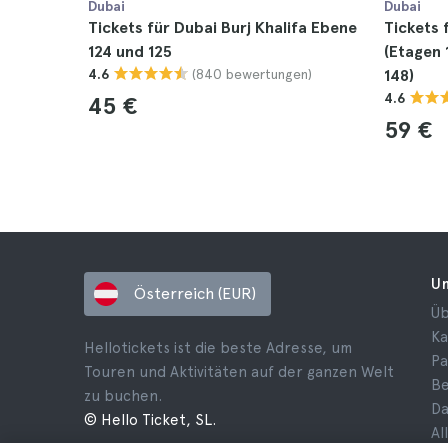
Dubai
Dubai
Tickets für Dubai Burj Khalifa Ebene
Tickets 
124 und 125
(Etagen 
(840 bewertungen)
4.6
148)
4.6
45 €
59 €
U
Österreich (EUR)
Üb
Ka
Hellotickets ist die beste Adresse, um
Pa
Touren und Aktivitäten auf der ganzen Welt
B
zu buchen.
Da
© Hello Ticket, SL.
Al