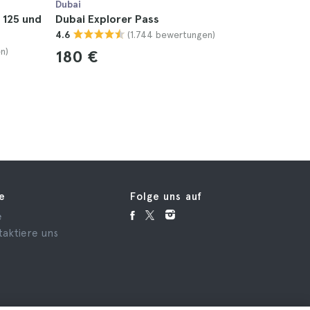
Dubai
Dubai
, 125 und
Dubai Explorer Pass
Dubai Ko
(1.744 bewertungen)
4.6
Khalifa E
n)
4.6
180 €
76 €
fe
Folge uns auf
e
taktiere uns