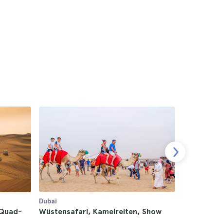
Dubai
Dubai
 Quad-
Wüstensafari, Kamelreiten, Show
Dubai Mar