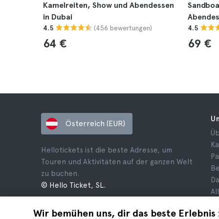
Kamelreiten, Show und Abendessen
Sandboar
in Dubai
Abendes
(456 bewertungen)
4.5
4.5
64 €
69 €
U
Österreich (EUR)
Üb
Ka
Hellotickets ist die beste Adresse, um
Pa
Touren und Aktivitäten auf der ganzen Welt
B
zu buchen.
Da
© Hello Ticket, SL.
Al
Ge
Wir bemühen uns, dir das beste Erlebnis 
Re