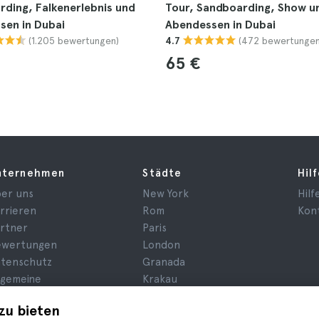
ding, Falkenerlebnis und
Tour, Sandboarding, Show u
sen in Dubai
Abendessen in Dubai
(1.205 bewertungen)
(472 bewertungen
4.7
65 €
nternehmen
Städte
Hil
er uns
New York
Hilf
rrieren
Rom
Kon
rtner
Paris
ewertungen
London
tenschutz
Granada
lgemeine
Krakau
schäftsbedingungen
Teneriffa
zu bieten
chtsberatung