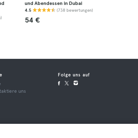
nd
und Abendessen in Dubai
Abendess
(738 bewertungen)
4.5
4.9
)
54 €
50 €
fe
Folge uns auf
e
taktiere uns