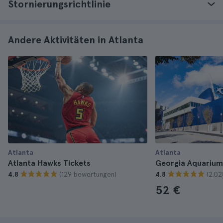
Stornierungsrichtlinie
Andere Aktivitäten in Atlanta
Atlanta
Atlanta
Atlanta Hawks Tickets
Georgia Aquarium
(129 bewertungen)
(2.0
4.8
4.8
52 €