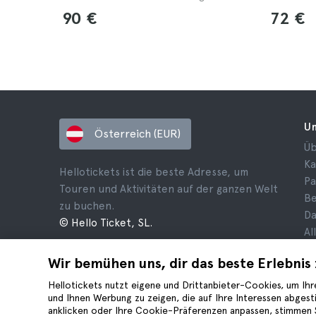
90 €
72 €
U
Österreich (EUR)
Üb
Ka
Hellotickets ist die beste Adresse, um
Pa
Touren und Aktivitäten auf der ganzen Welt
B
zu buchen.
Da
© Hello Ticket, SL.
Al
Ge
Wir bemühen uns, dir das beste Erlebnis 
Re
Co
Hellotickets nutzt eigene und Drittanbieter-Cookies, um Ihre
und Ihnen Werbung zu zeigen, die auf Ihre Interessen abges
anklicken oder Ihre Cookie-Präferenzen anpassen, stimmen 