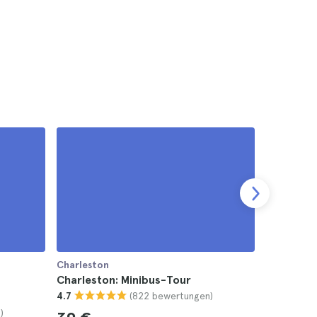
Charleston
Charlesto
Charleston: Minibus-Tour
Charlesto
(822 bewertungen)
4.7
4.6
)