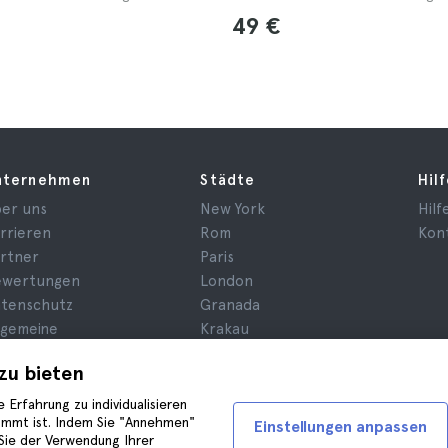
49 €
nternehmen
Städte
Hil
er uns
New York
Hilf
rrieren
Rom
Kon
rtner
Paris
ewertungen
London
tenschutz
Granada
lgemeine
Krakau
schäftsbedingungen
Teneriffa
zu bieten
chtsberatung
okies
 Erfahrung zu individualisieren
timmt ist. Indem Sie "Annehmen"
Einstellungen anpassen
Sie der Verwendung Ihrer