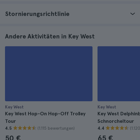
Stornierungsrichtlinie
Andere Aktivitäten in Key West
Key West
Key West
Key West Hop-On Hop-Off Trolley
Key West Delphin
Tour
Schnorcheltour
(1.115 bewertungen)
(1.1
4.5
4.4
50 €
65 €