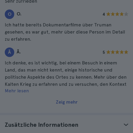
Sehr zufrieden
O.
O
4
Ich hatte bereits Dokumentarfilme über Truman
gesehen, es war gut, mehr über diese Person im Detail
zu erfahren.
Ã.
Ã
5
Ich denke, es ist wichtig, bei einem Besuch in einem
Land, das man nicht kennt, einige historische und
politische Aspekte des Ortes zu kennen. Mehr über den
Kalten Krieg zu erfahren und zu versuchen, den Kontext
Mehr lesen
zu verstehen, in dem die Atombomben auf Hiroshima
abgeworfen wurden, ist ein sehr guter Beitrag zur
Zeig mehr
allgemeinen Kultur.
Zusätzliche Informationen