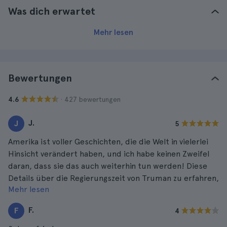
Was dich erwartet
Mehr lesen
Bewertungen
· 427 bewertungen
4.6
J.
J
5
Amerika ist voller Geschichten, die die Welt in vielerlei
Hinsicht verändert haben, und ich habe keinen Zweifel
daran, dass sie das auch weiterhin tun werden! Diese
Details über die Regierungszeit von Truman zu erfahren,
Mehr lesen
war sehr lohnend. Der Führer wusste viel über die
Themen, die er angesprochen hat, und das Kleine Weiße
F.
F
4
Haus selbst ist wunderschön!