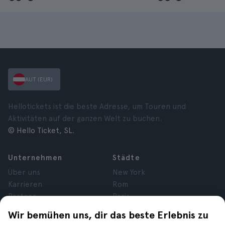
AUT (EUR)
Hellotickets ist die beste Adresse, um Touren und
Aktivitäten auf der ganzen Welt zu buchen.
© Hello Ticket, SL.
Unternehmen
Städte
Über uns
New York
Karrieren
Rom
Partner
Paris
Bewertungen
London
Wir bemühen uns, dir das beste Erlebnis zu
Datenschutz
Granada