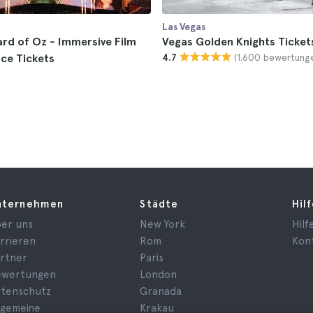
Las Vegas
rd of Oz - Immersive Film
Vegas Golden Knights Ticket
(1.600 bewertung
ce Tickets
4.7
nternehmen
Städte
Hil
er uns
New York
Hilf
rrieren
Rom
Kon
rtner
Paris
ewertungen
London
tenschutz
Granada
lgemeine
Krakau