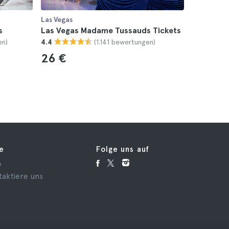
Las Vegas
Las Vegas
s
Las Vegas Madame Tussauds Tickets
The Eagle
en)
(1.141 bewertungen)
4.4
4.6
26 €
fe
Folge uns auf
e
taktiere uns