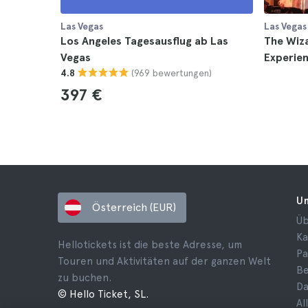
Las Vegas
Las Vegas
Los Angeles Tagesausflug ab Las
The Wiza
Vegas
Experien
(969 bewertungen)
4.8
397 €
U
Österreich (EUR)
Üb
Ka
Hellotickets ist die beste Adresse, um
Pa
Touren und Aktivitäten auf der ganzen Welt
B
zu buchen.
Da
© Hello Ticket, SL.
Al