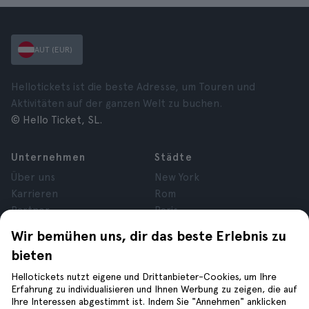
AUT (EUR)
Hellotickets ist die beste Adresse, um Touren und
Aktivitäten auf der ganzen Welt zu buchen.
© Hello Ticket, SL.
Unternehmen
Städte
Über uns
New York
Karrieren
Rom
Partner
Paris
Bewertungen
London
Wir bemühen uns, dir das beste Erlebnis zu
Datenschutz
Granada
bieten
Allgemeine
Krakau
Geschäftsbedingungen
Teneriffa
Hellotickets nutzt eigene und Drittanbieter-Cookies, um Ihre
Erfahrung zu individualisieren und Ihnen Werbung zu zeigen, die auf
Rechtsberatung
Ihre Interessen abgestimmt ist. Indem Sie "Annehmen" anklicken