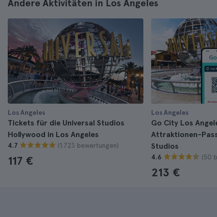
Andere Aktivitäten in Los Angeles
Los Angeles
Los Angeles
Tickets für die Universal Studios
Go City Los Angel
Hollywood in Los Angeles
Attraktionen-Pass
(1.723 bewertungen)
4.7
Studios
(50 
4.6
117 €
213 €