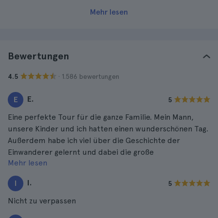
Mehr lesen
Bewertungen
· 1.586 bewertungen
4.5
E.
E
5
Eine perfekte Tour für die ganze Familie. Mein Mann,
unsere Kinder und ich hatten einen wunderschönen Tag.
Außerdem habe ich viel über die Geschichte der
Einwanderer gelernt und dabei die große
Mehr lesen
Freiheitsstatue bewundert. Ehe wir uns versahen, war
die Tour vorbei, so viel Spaß hat sie gemacht!
I.
I
5
Nicht zu verpassen