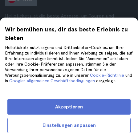
Hellotickets ist die beste Adresse, um Touren und
Aktivitäten auf der ganzen Welt zu buchen.
Wir bemühen uns, dir das beste Erlebnis zu
© Hello Ticket, SL.
bieten
Unternehmen
Städte
Hellotickets nutzt eigene und Drittanbieter-Cookies, um Ihre
Erfahrung zu individualisieren und Ihnen Werbung zu zeigen, die auf
Über uns
New York
Ihre Interessen abgestimmt ist. Indem Sie "Annehmen" anklicken
Karrieren
Rom
oder Ihre Cookie-Präferenzen anpassen, stimmen Sie der
Verwendung Ihrer personenbezogenen Daten für die
Partner
Paris
Werbungspersonalisierung zu, wie in unserer
Cookie-Richtlinie
und
Bewertungen
London
in
Googles allgemeinen Geschäftsbedingungen
dargelegt.
Datenschutz
Granada
Allgemeine
Krakau
Geschäftsbedingungen
Teneriffa
Akzeptieren
Rechtsberatung
Cookies
Einstellungen anpassen
Hilfe
Folge uns auf