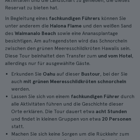
Aktivitäten und die Landschaft zu genießen, die dieses
Reservat zu bieten hat.
In Begleitung eines
fachkundigen Führers
können Sie
unter anderem die
Halona Flame
und den weißen Sand
des
Waimanalo Beach
sowie eine Ananasplantage
besichtigen. Am aufregendsten wird das Schnorcheln
zwischen den grünen Meeresschildkröten Hawaiis sein.
Diese Tour beinhaltet den Transfer zum
und vom Hotel
,
allerdings nur für ausgewählte Gäste.
Erkunden Sie
Oahu
auf dieser
Bustour
, bei der Sie
auch
mit grünen Meeresschildkröten schnorcheln
werden.
Lassen Sie sich von einem
fachkundigen Führer
durch
alle Aktivitäten führen und die Geschichte dieser
Orte erklären. Die Tour dauert etwa
acht Stunden
und findet in kleinen Gruppen von etwa
20 Personen
statt.
Machen Sie sich keine Sorgen um die Rückkehr zum