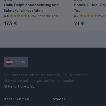
Oahu Delphinbeobachtung und
Honolulu Hop-On 
Schnorchelkreuzfahrt
Tour
(1.247 bewertungen)
(948
4.8
4.7
173 €
21 €
AUT (EUR)
Hellotickets ist die beste Adresse, um Touren und
Aktivitäten auf der ganzen Welt zu buchen.
© Hello Ticket, SL.
Unternehmen
Städte