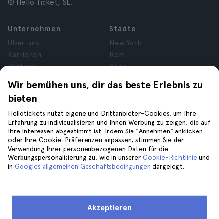
© Hello Ticket, SL.
Unternehmen
Städte
Über uns
New York
Karrieren
Rom
Partner
Paris
Bewertungen
London
Wir bemühen uns, dir das beste Erlebnis zu
Datenschutz
Granada
bieten
Allgemeine
Krakau
Geschäftsbedingungen
Teneriffa
Hellotickets nutzt eigene und Drittanbieter-Cookies, um Ihre
Erfahrung zu individualisieren und Ihnen Werbung zu zeigen, die auf
Rechtsberatung
Ihre Interessen abgestimmt ist. Indem Sie "Annehmen" anklicken
Cookies
oder Ihre Cookie-Präferenzen anpassen, stimmen Sie der
Verwendung Ihrer personenbezogenen Daten für die
Werbungspersonalisierung zu, wie in unserer
Cookie-Richtlinie
und
Hilfe
Folge uns auf
in
Googles allgemeinen Geschäftsbedingungen
dargelegt.
Hilfe
Kontaktiere uns
Akzeptieren