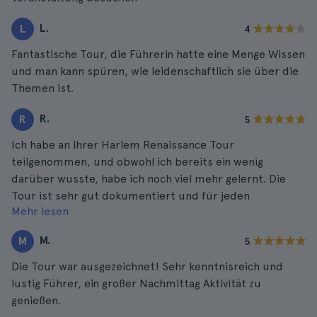
L.
L
4
Fantastische Tour, die Führerin hatte eine Menge Wissen
und man kann spüren, wie leidenschaftlich sie über die
Themen ist.
R.
R
5
Ich habe an Ihrer Harlem Renaissance Tour
teilgenommen, und obwohl ich bereits ein wenig
darüber wusste, habe ich noch viel mehr gelernt. Die
Tour ist sehr gut dokumentiert und für jeden
Mehr lesen
Interessierten zugänglich.
M.
M
5
Die Tour war ausgezeichnet! Sehr kenntnisreich und
lustig Führer, ein großer Nachmittag Aktivität zu
genießen.