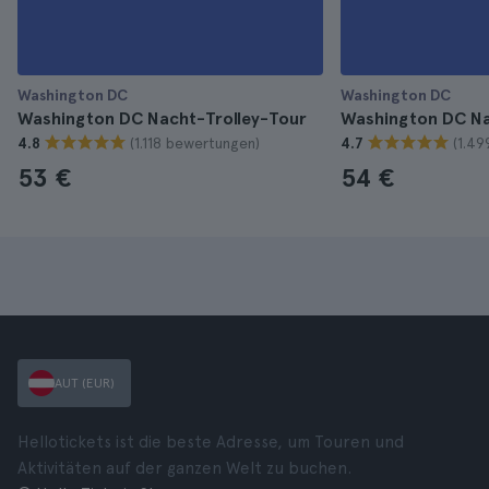
Washington DC
Washington DC
Washington DC Nacht-Trolley-Tour
Washington DC N
(1.118 bewertungen)
(1.4
4.8
4.7
53 €
54 €
AUT (EUR)
Hellotickets ist die beste Adresse, um Touren und
Aktivitäten auf der ganzen Welt zu buchen.