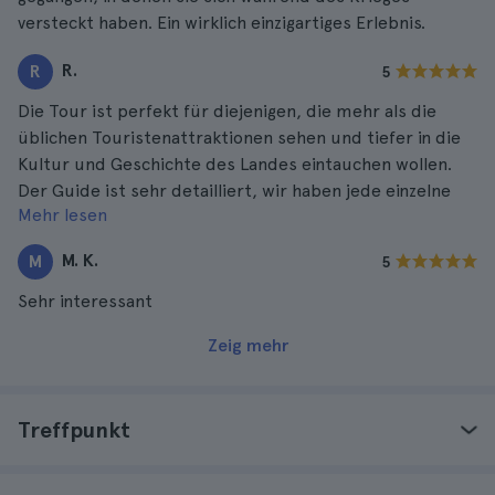
versteckt haben. Ein wirklich einzigartiges Erlebnis.
R.
R
5
Die Tour ist perfekt für diejenigen, die mehr als die
üblichen Touristenattraktionen sehen und tiefer in die
Kultur und Geschichte des Landes eintauchen wollen.
Der Guide ist sehr detailliert, wir haben jede einzelne
Mehr lesen
seiner Erklärungen geliebt.
M. K.
M
5
Sehr interessant
Zeig mehr
Treffpunkt