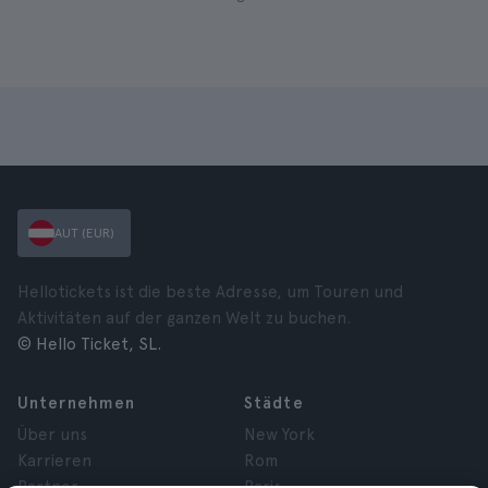
AUT (EUR)
Hellotickets ist die beste Adresse, um Touren und
Aktivitäten auf der ganzen Welt zu buchen.
© Hello Ticket, SL.
Unternehmen
Städte
Über uns
New York
Karrieren
Rom
Partner
Paris