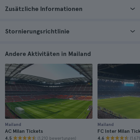
Zusätzliche Informationen
Stornierungsrichtlinie
Andere Aktivitäten in Mailand
Mailand
Mailand
AC Milan Tickets
FC Inter Milan Tic
(1.210 bewertungen)
(1.6
4.5
4.6