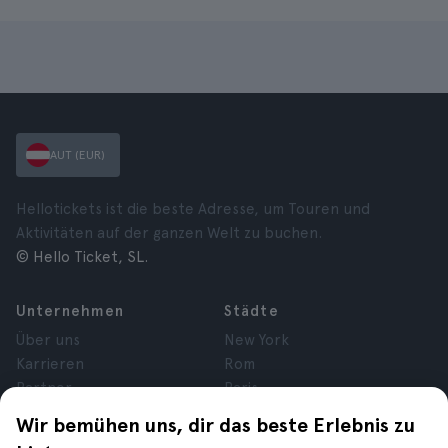
AUT (EUR)
Hellotickets ist die beste Adresse, um Touren und
Aktivitäten auf der ganzen Welt zu buchen.
© Hello Ticket, SL.
Unternehmen
Städte
Über uns
New York
Karrieren
Rom
Partner
Paris
Bewertungen
London
Wir bemühen uns, dir das beste Erlebnis zu
Datenschutz
Granada