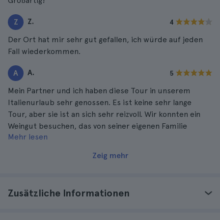
Großartig!
Z.
Z
4
Der Ort hat mir sehr gut gefallen, ich würde auf jeden
Fall wiederkommen.
A.
A
5
Mein Partner und ich haben diese Tour in unserem
Italienurlaub sehr genossen. Es ist keine sehr lange
Tour, aber sie ist an sich sehr reizvoll. Wir konnten ein
Weingut besuchen, das von seiner eigenen Familie
Mehr lesen
geführt wird, die Ufer des Gardasees sehen und in
Lungolago di Lazise Souvenirs kaufen.
Zeig mehr
Zusätzliche Informationen