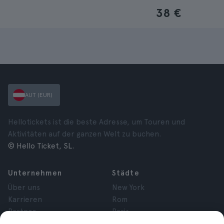
38 €
AUT (EUR)
Hellotickets ist die beste Adresse, um Touren und
Aktivitäten auf der ganzen Welt zu buchen.
© Hello Ticket, SL.
Unternehmen
Städte
Über uns
New York
Karrieren
Rom
Partner
Paris
Bewertungen
London