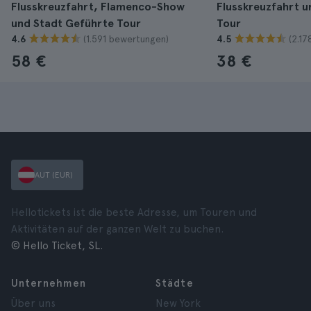
Flusskreuzfahrt, Flamenco-Show
Flusskreuzfahrt u
und Stadt Geführte Tour
Tour
(1.591 bewertungen)
(2.1
4.6
4.5
58 €
38 €
AUT (EUR)
Hellotickets ist die beste Adresse, um Touren und
Aktivitäten auf der ganzen Welt zu buchen.
© Hello Ticket, SL.
Unternehmen
Städte
Über uns
New York