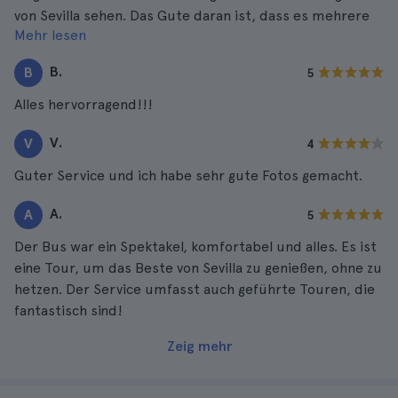
von Sevilla sehen. Das Gute daran ist, dass es mehrere
Mehr lesen
Haltestellen gibt und man aussteigen kann, um Fotos zu
machen und so weiter.
B.
B
5
Alles hervorragend!!!
V.
V
4
Guter Service und ich habe sehr gute Fotos gemacht.
A.
A
5
Der Bus war ein Spektakel, komfortabel und alles. Es ist
eine Tour, um das Beste von Sevilla zu genießen, ohne zu
hetzen. Der Service umfasst auch geführte Touren, die
fantastisch sind!
Zeig mehr