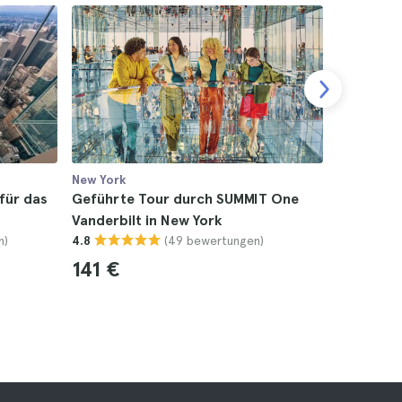
New York
New York
für das
Geführte Tour durch SUMMIT One
New York 
Vanderbilt in New York
4.9
n)
(49 bewertungen)
4.8
141 €